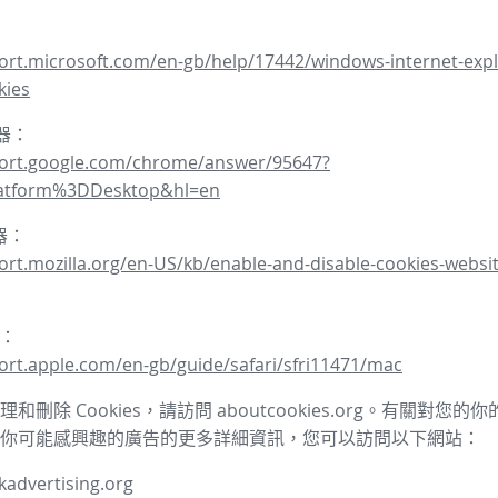
ort.microsoft.com/en-gb/help/17442/windows-internet-expl
kies
覽器：
port.google.com/chrome/answer/95647?
latform%3DDesktop&hl=en
覽器：
ort.mozilla.org/en-US/kb/enable-and-disable-cookies-websit
器：
ort.apple.com/en-gb/guide/safari/sfri11471/mac
和刪除 Cookies，請訪問 aboutcookies.org。有關對您
你可能感興趣的廣告的更多詳細資訊，您可以訪問以下網站：
advertising.org