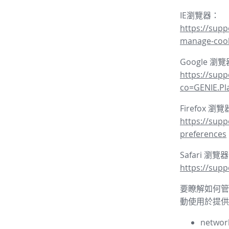
IE瀏覽器：
https://supp
manage-coo
Google 瀏
https://sup
co=GENIE.P
Firefox 瀏
https://supp
preferences
Safari 瀏覽
https://supp
要瞭解如何管理
動使用於提供
network